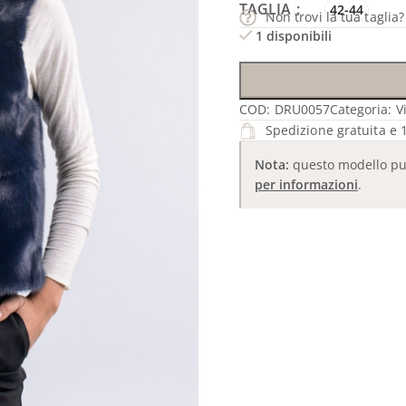
TAGLIA
42-44
Non trovi la tua taglia
1 disponibili
COD:
DRU0057
Categoria:
V
Spedizione gratuita e 1
Nota:
questo modello può 
per informazioni
.