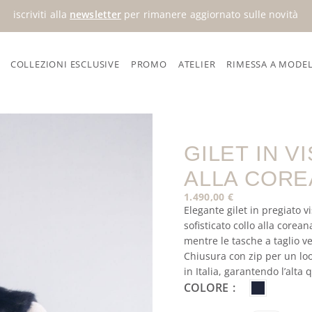
iscriviti alla
newsletter
per rimanere aggiornato sulle novità
COLLEZIONI ESCLUSIVE
PROMO
ATELIER
RIMESSA A MODE
lo alla coreana
GILET IN 
ALLA COR
1.490,00
€
Elegante gilet in pregiato v
sofisticato collo alla corea
mentre le tasche a taglio ver
Chiusura con zip per un lo
in Italia, garantendo l’alta 
COLORE