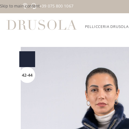
Skip to main content
+39 075 800 1067
PELLICCERIA DRUSOLA
Home
/
Collezioni esclusive
/
Visone
/
Gilet in visone con col
42-44