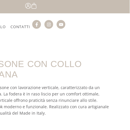
LLO
CONTATTI
VISONE CON COLLO
EANA
isone con lavorazione verticale, caratterizzato da un
na. La fodera è in raso liscio per un comfort ottimale,
ticale offrono praticità senza rinunciare allo stile.
ok moderno e funzionale. Realizzato con cura artigianale
qualità del Made in Italy.