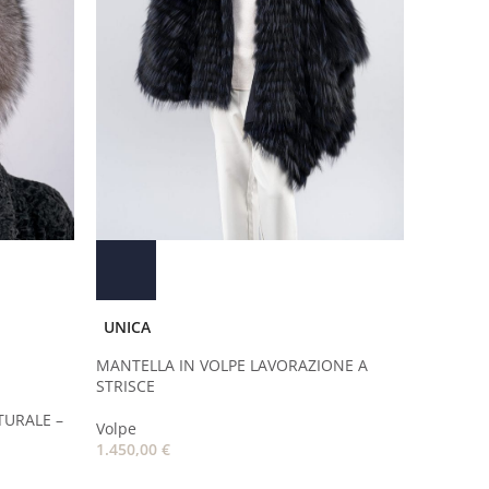
UNICA
MANTELLA IN VOLPE LAVORAZIONE A
STRISCE
TURALE –
Volpe
1.450,00
€