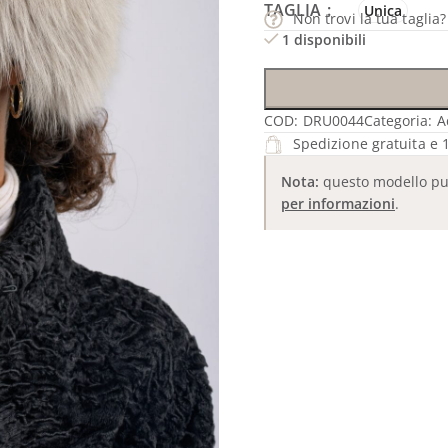
TAGLIA
Unica
Non trovi la tua taglia
1 disponibili
COD:
DRU0044
Categoria:
A
Spedizione gratuita e 1
Nota:
questo modello può 
per informazioni
.