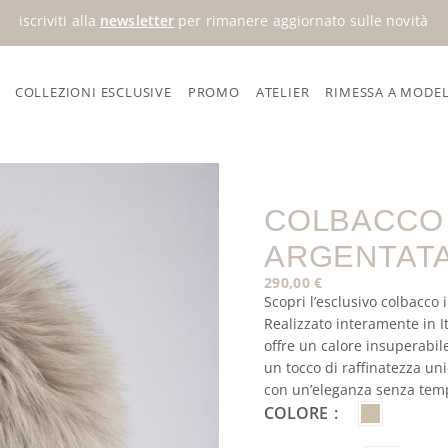
iscriviti alla
newsletter
per rimanere aggiornato sulle novità
COLLEZIONI ESCLUSIVE
PROMO
ATELIER
RIMESSA A MODE
rgentata – grigio polvere
COLBACCO 
ARGENTATA
290,00
€
Scopri l’esclusivo colbacco
Realizzato interamente in It
offre un calore insuperabile
un tocco di raffinatezza uni
con un’eleganza senza tem
COLORE