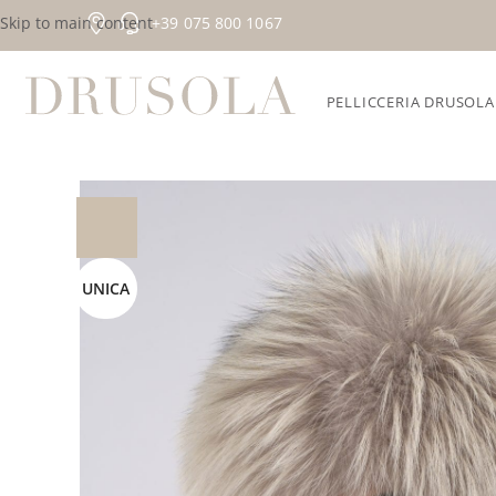
Skip to main content
+39 075 800 1067
PELLICCERIA DRUSOLA
Home
/
Collezioni esclusive
/
Accessori
/
Colbacco in volpe a
UNICA