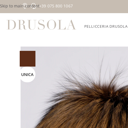
Skip to main content
+39 075 800 1067
PELLICCERIA DRUSOLA
Home
/
Collezioni esclusive
/
Accessori
/
Colbacco in volpe 
UNICA