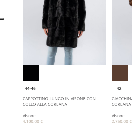
44-46
42
 –
CAPPOTTINO LUNGO IN VISONE CON
GIACCHIN
COLLO ALLA COREANA
COREANA
Visone
Visone
4.100,00
€
2.750,00
€