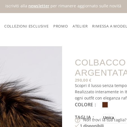
iscriviti alla
newsletter
per rimanere aggiornato sulle novità
COLLEZIONI ESCLUSIVE
PROMO
ATELIER
RIMESSA A MODE
argentata – marrone
COLBACCO 
ARGENTAT
290,00
€
Scopri il lusso senza tempo
Realizzato interamente in I
ogni outfit con eleganza raf
COLORE
TAGLIA
Unica
Non trovi la tua taglia
1 disponibili