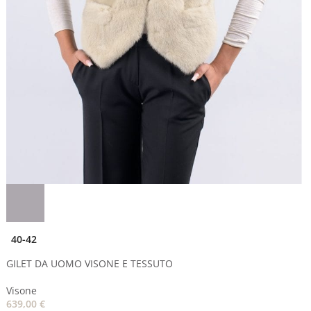
40-42
GILET DA UOMO VISONE E TESSUTO
Visone
639,00
€