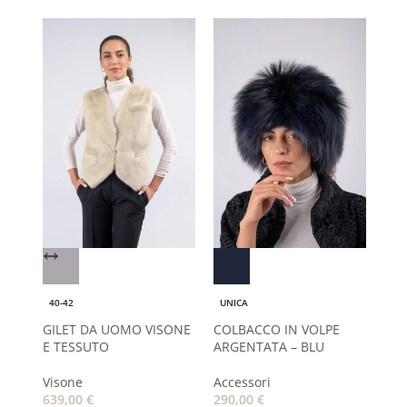
40-42
UNICA
CON
GILET DA UOMO VISONE
COLBACCO IN VOLPE
E TESSUTO
ARGENTATA – BLU
Visone
Accessori
639,00
€
290,00
€