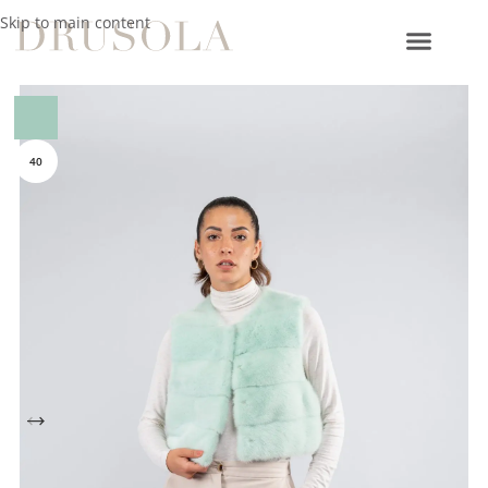
Skip to main content
Home
/
Collezioni esclusive
/
Visone
40