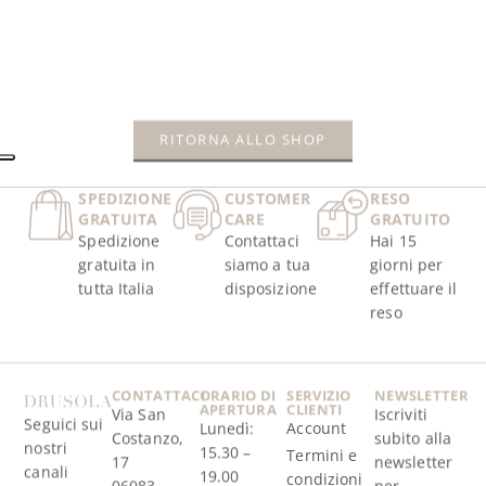
AGGIUNGI AL CARRELLO
AGGIUNGI AL CARRELLO
AGGIUNGI AL CARRELLO
RITORNA ALLO SHOP
SPEDIZIONE
CUSTOMER
RESO
GRATUITA
CARE
GRATUITO
Spedizione
Contattaci
Hai 15
gratuita in
siamo a tua
giorni per
tutta Italia
disposizione
effettuare il
reso
CONTATTACI
ORARIO DI
SERVIZIO
NEWSLETTER
APERTURA
CLIENTI
Via San
Iscriviti
Seguici sui
Lunedì:
Account
Costanzo,
subito alla
nostri
15.30 –
Termini e
17
newsletter
canali
19.00
condizioni
06083,
per