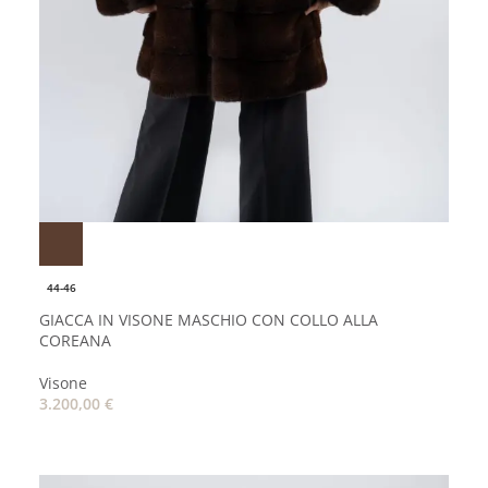
44-46
GIACCA IN VISONE MASCHIO CON COLLO ALLA
COREANA
Visone
3.200,00
€
AGGIUNGI AL CARRELLO