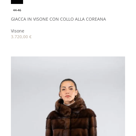
44-46
GIACCA IN VISONE CON COLLO ALLA COREANA
Visone
3.720,00
€
AGGIUNGI AL CARRELLO