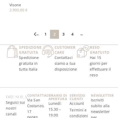
Visone
2.900,00
€
AGGIUNGI AL CARRELLO
←
1
2
3
4
→
SPEDIZIONE
CUSTOMER
RESO
GRATUITA
CARE
GRATUITO
Spedizione
Contattaci
Hai 15
gratuita in
siamo a tua
giorni per
tutta Italia
disposizione
effettuare il
reso
CONTATTACI
ORARIO DI
SERVIZIO
NEWSLETTER
APERTURA
CLIENTI
Via San
Iscriviti
Seguici sui
Lunedì:
Account
Costanzo,
subito alla
nostri
15.30 –
Termini e
17
newsletter
canali
19.00
condizioni
06083,
per