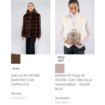
SOLD
OUT
42-44
GIACCA IN VISONE
BORSA PICCOLA IN
ONE
MASCHIO CON
VISONE CON TRACOLLA
CAPPUCCIO
SGANCIABILE – SILVER
BLUE
Visone
3.700,00
€
Accessori
AGGIUNGI AL CARRELLO
235,00
€
AGGIUNGI AL CARRELLO