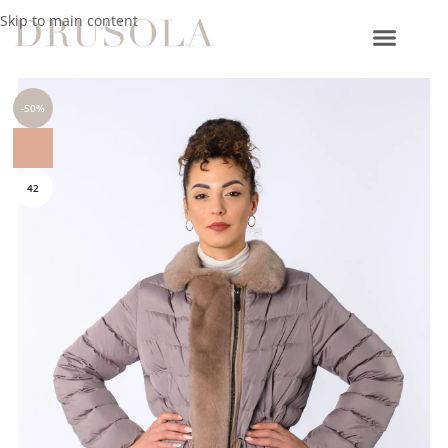
Skip to main content
Home
/
Collezioni esclusive
/
Promo
-50%
42