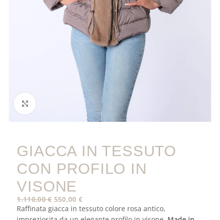
Click to enlarge
GIACCA IN TESSUTO
CON PROFILO IN
VISONE
1.110,00
€
550,00
€
Raffinata giacca in tessuto colore rosa antico,
impreziosita da un elegante profilo in visone.
Made in