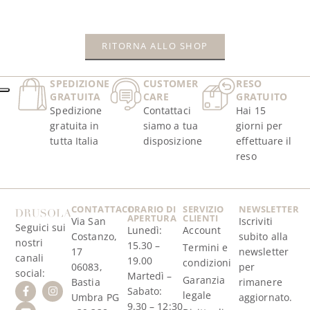
LEGGI TUTTO
RITORNA ALLO SHOP
SPEDIZIONE
CUSTOMER
RESO
GRATUITA
CARE
GRATUITO
Spedizione
Contattaci
Hai 15
gratuita in
siamo a tua
giorni per
tutta Italia
disposizione
effettuare il
reso
CONTATTACI
ORARIO DI
SERVIZIO
NEWSLETTER
APERTURA
CLIENTI
Via San
Iscriviti
Seguici sui
Lunedì:
Account
Costanzo,
subito alla
nostri
15.30 –
Termini e
17
newsletter
canali
19.00
condizioni
06083,
per
social:
Martedì –
Garanzia
Bastia
rimanere
Sabato:
legale
Umbra PG
aggiornato.
9.30 – 12:30