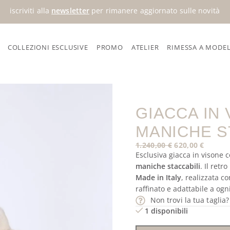
iscriviti alla
newsletter
per rimanere aggiornato sulle novità
COLLEZIONI ESCLUSIVE
PROMO
ATELIER
RIMESSA A MODE
 con maniche staccabili
GIACCA IN
MANICHE S
1.240,00
€
620,00
€
Esclusiva giacca in visone 
maniche staccabili
. Il retr
Made in Italy
, realizzata c
raffinato e adattabile a og
Non trovi la tua taglia
1 disponibili