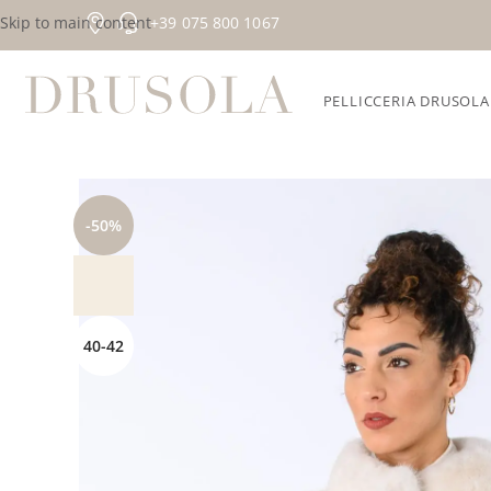
Skip to main content
+39 075 800 1067
PELLICCERIA DRUSOLA
Home
/
Collezioni esclusive
/
Promo
/
Giacca in visone perla
-50%
40-42