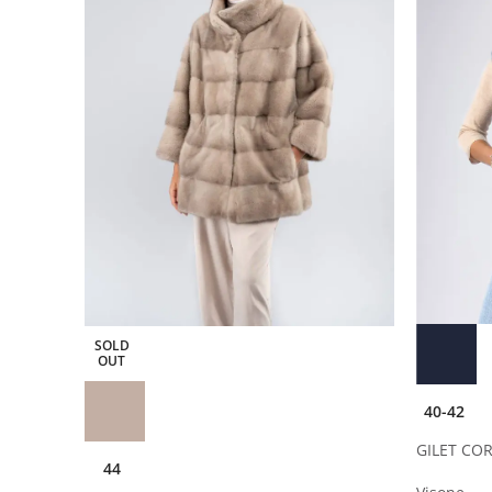
SOLD
OUT
40-42
– BLU
GILET CO
44