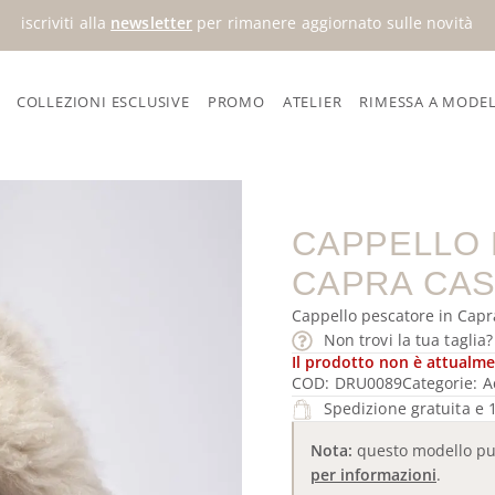
iscriviti alla
newsletter
per rimanere aggiornato sulle novità
COLLEZIONI ESCLUSIVE
PROMO
ATELIER
RIMESSA A MODE
e in Capra Cashmere
CAPPELLO 
CAPRA CA
Cappello pescatore in Cap
Non trovi la tua taglia
Il prodotto non è attualme
COD:
DRU0089
Categorie:
A
Spedizione gratuita e 1
Nota:
questo modello può 
per informazioni
.