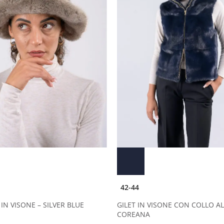
42-44
IN VISONE – SILVER BLUE
GILET IN VISONE CON COLLO A
COREANA