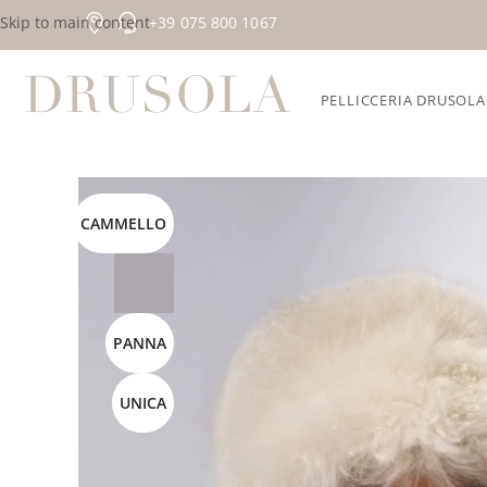
Skip to main content
+39 075 800 1067
PELLICCERIA DRUSOLA
Home
/
Collezioni esclusive
/
Cashmere
/
Cappello pescator
CAMMELLO
PANNA
UNICA